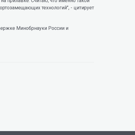
 на прилавке. Считаю, что именно такой
портозамещающих технологий", - цитирует
ддержке Минобрнауки России и