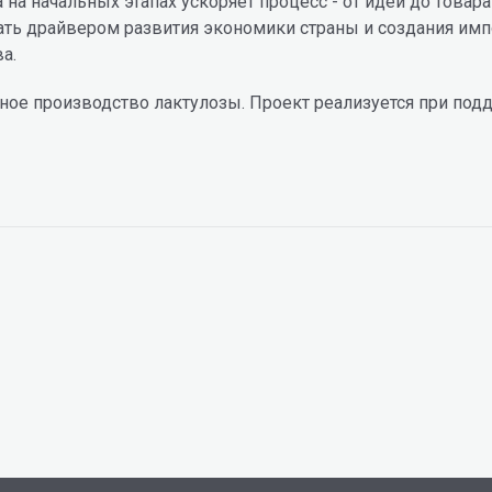
на начальных этапах ускоряет процесс - от идеи до товара
тать драйвером развития экономики страны и создания им
а.
ное производство лактулозы. Проект реализуется при по