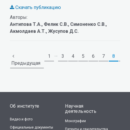
Скачать публикацию
Авторы:
Антипова Т.А., Фелик С.В., Симоненко С.В.,
Акмолдаев А.Т., Жусупов Д.С.
…
1
3
4
5
6
7
8
9
Предыдущая
Об институте
Научная
деятельность
Видео и фото
Монографии
Официальные документы
Патенты и свидетельства